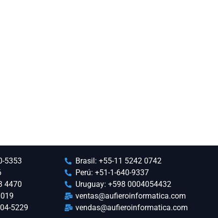
0-5353
Brasil: +55-11 5242 0742
6
Perú: +51-1-640-9337
3 4470
Uruguay: +598 0004054432
3019
ventas@aufieroinformatica.com
404-5229
vendas@aufieroinformatica.com